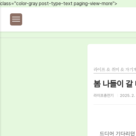
본문 바로가기
class="color-gray post-type-text paging-view-more">
라이프 & 취미 & 자기
봄 나들이 갈 
라이프충전기
2025. 2.
드디어 기다리던