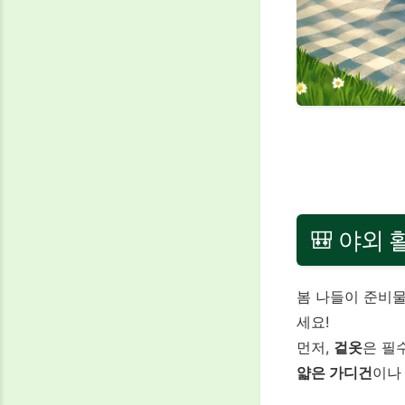
🎒 야외
봄 나들이 준비물
세요!
먼저,
겉옷
은 필
얇은 가디건
이