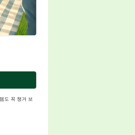
템도 꼭 챙겨 보