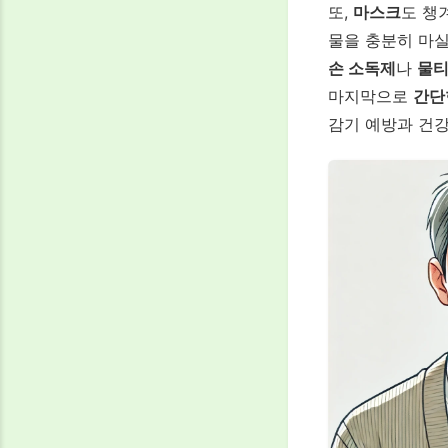
또,
마스크
도 챙
물을 충분히 마
손 소독제
나
물
마지막으로
간단
감기 예방과 건강