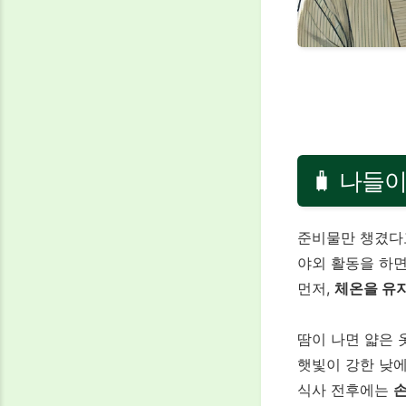
🧳 나들
준비물만 챙겼다
야외 활동을 하면
먼저,
체온을 유
땀이 나면 얇은 
햇빛이 강한 낮
식사 전후에는
손